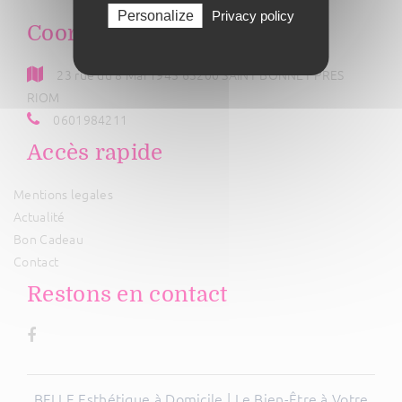
Personalize
Privacy policy
Coordonnées
23 rue du 8 Mai 1945 63200 SAINT BONNET PRES
RIOM
0601984211
Accès rapide
Mentions legales
Actualité
Bon Cadeau
Contact
Restons en contact
BELLE Esthétique à Domicile | Le Bien-Être à Votre