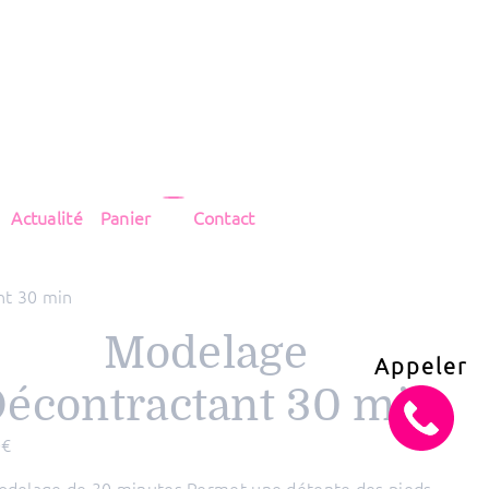
Actualité
Panier
Contact
nt 30 min
Modelage
Appeler
écontractant 30 min
0
€
delage de 30 minutes Permet une détente des pieds