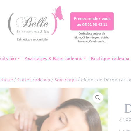
uits bio
Avantages & Bons cadeaux
Boutique cadeaux
utique
/
Cartes cadeaux
/
Soin corps
/ Modelage Décontracta
D
27,0
Ce mo