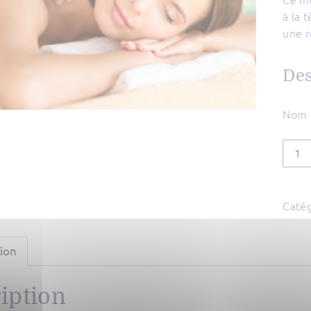
à la 
une r
Des
Nom d
quant
de
Mode
Décon
Catég
30
min
ion
iption