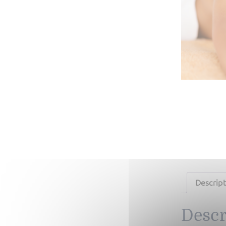
Descript
Descr