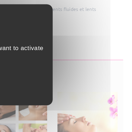
ombine de longs mouvements fluides et lents
yées.
rit.
ant to activate