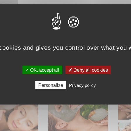
 inspiré de techniques de massage californien et laotien, c
s doux et enveloppants) et des pétrissages et pressions appu
es personnes qui recherchent un bien être du corps et de l’esp
nsaction inclus (2€)
 cookies and gives you control over what you w
✓ OK, accept all
✗ Deny all cookies
uits similaires
Personalize
Privacy policy