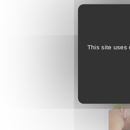
Ce modelage
(effleurage
Idéal pour l
Frais de tra
This site uses
Prod