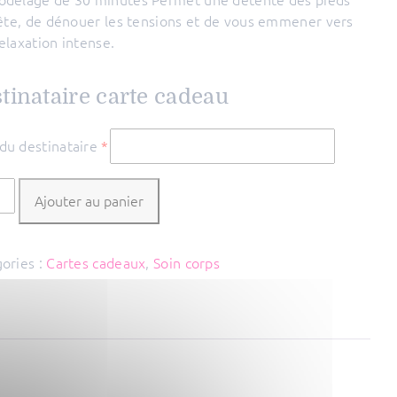
tête, de dénouer les tensions et de vous emmener vers
elaxation intense.
tinataire carte cadeau
u destinataire
*
ité
Ajouter au panier
lage
tractant
ories :
Cartes cadeaux
,
Soin corps