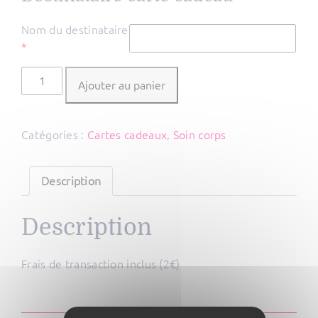
Nom du destinataire
*
quantité
Ajouter au panier
de
Modelage
Décontractant
Catégories :
Cartes cadeaux
,
Soin corps
60
min
Description
Description
Frais de transaction inclus (2€)